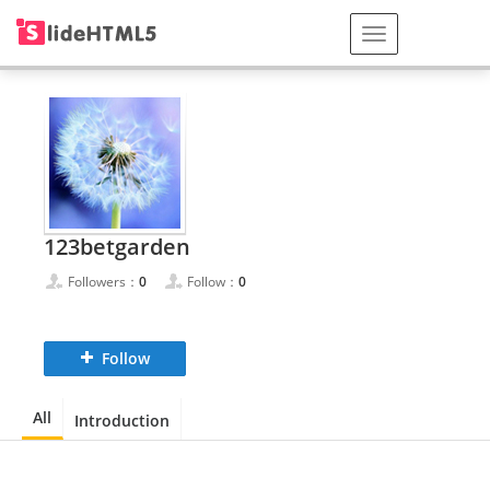
123betgarden
Followers：
0
Follow：
0
Follow
All
Introduction