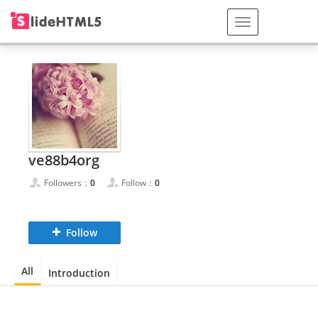
ve88b4org
Followers：
0
Follow：
0
Follow
All
Introduction