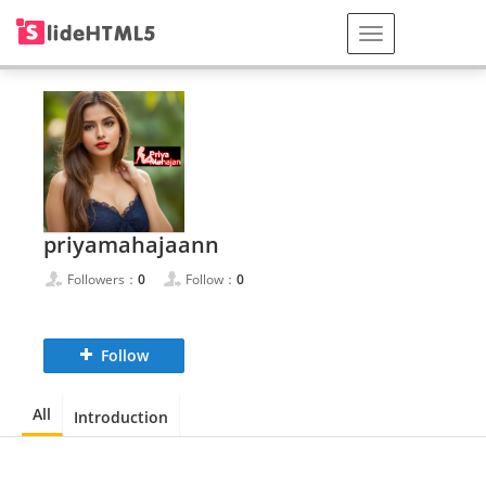
priyamahajaann
Followers：
0
Follow：
0
Follow
All
Introduction