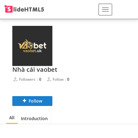
Nhà cái vaobet
Followers：
0
Follow：
0
Follow
All
Introduction